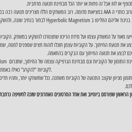
ופף או לזוז אבל זה פחות או יותר הכל מבחינת תנועה מרחבית.
המשחק ביט סייבר די שונה מרוב כותרי ה AAA במציאות מדומה. רוב המשחקים הללו מצריכים תנו
כוללים עולמות ומפות נרחבות. בניגוד אליהם החליטו ב olic Magnetism
יעו מאוד על המשחק עצמו ועל מידת הריכוז שתצטרכו להשקיע במשחק. הקוביות
לבצע את תנועת החיתוך. על הקוביות עצמן תוכלו לזהות חצים שמפנים למטה, שמא
 עליכם לבצע את תנועה החיתוך עם הבקרים בהתאמה.
Hyperbolic Magnetism
לקוביות "להקרע" כאילו באמת חתכתם אותם בפגיעה.
תזמון מכיוון שקצב התנועה של הקוביות משתנה. ככל שתשחקו יותר, ותהיו חדים
לכם.
ן הראשון שפורסם ביוטיוב ואת אחד הסרטונים האחרונים שזכה לחשיפה נרחב