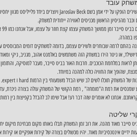
משחק עובד
נכון להיום יש 10 שירים. כל השירים הופקו על ידי אמן בשם Jaroslav Beck ויוצר
כבר מהניסיון הראשון מכניסים לאווירה ייחודית למשחק.
חשוב לצ
פו במהרה.
 בהתם לרמה שבוחרים ולשירים עצמם, בדומה למשחקים דומים המבוססים על
יושילד, או גיטר הירו במשחק הזה משתמשים באלמנט אהוב, מגניב, גיקי ומאוד 
ן לראות במלחמת הכוכבים. חרבות האור בביט סייבר, מעבר למוסיקה, והתזמון ה
נצח, שהופך את החוויה כולה למהנה במיוחד.
לאחר שתנ
ע שמנסים את רמת ה"מומחה" , רמת הקושי של המשחק עולה בצורה ניכרת, עד כ
אתכם. אנחנו לא אומרים שזה דבר רע! אבל שימו לב להבדל בקפיצות בין רמות 
רי שליטה
יט סייבר מאוד מהנה. את רוב זמן המשחק תבלו באותו מקום מבחינת מיקום יח
 ידיים אינטנסיביות מאוד. יהיו מכשולים בצורה של קירות אופקיים או קירות אנ