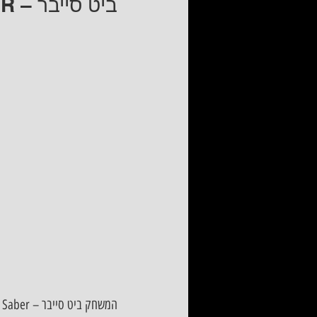
ביט סייבר – BEAT SABER – גרסת Darth Maul      
המשחק ביט סייבר – Beat Saber מהיוצרים של Hyperbolic Magnetism, 