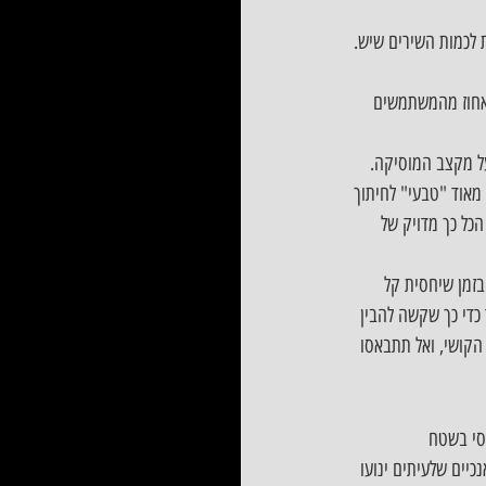
ים ביחד פלייליסט מגוון יחסית לכמות השירים שיש. 
יין – לאחר שמשחקים בביט סייבר זמן ממושך המשחק עצמו קצת חוזר על עצמו, אבל אנחנו כמו 99 אחוז מהמשתמשים 
 מקצב המוסיקה. 
מאוד "טבעי" לחיתוך 
כל כך מדויק של 
סו את הרמות השונות של המשחק תוכלו לשים לב שיש הבדל משמעותי בין הרמות hard ו expert. בזמן שיחסית קל 
די כך שקשה להבין 
הקושי, ואל תתבאסו 
סי בשטח 
כיים שלעיתים ינועו 