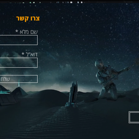
צרו קשר
שם מלא
דוא"ל
שלח