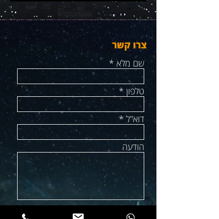
צרו קשר
שם מלא
טלפון
דוא"ל
הודעה
שלח