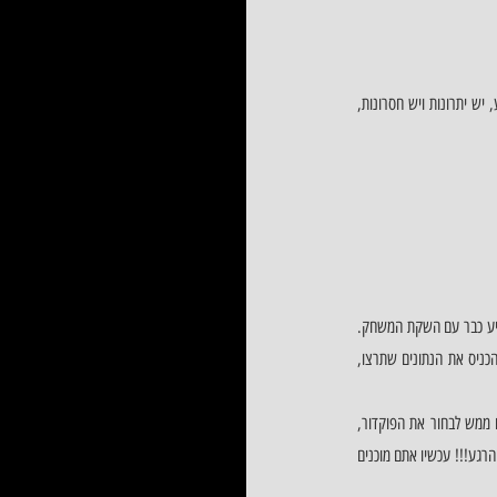
גרסת אלפא של פוקימון במציאות מדומה, POKEMON VR BATTLE, יצא השבוע לקסדת המציאות המדומה של אוקולוס קווסט. כרגע, יש יתרונות ויש חסרונות, 
 אתם יכולים לבחור את הפוקימון שלכם, מתוך 750 (!!!) פוקימונים – זה אחד המאפיינים המפתיעים לדעתנו, במיוחד שהוא מגיע כבר עם השקת המשחק. 
עיצובי דמויות שונות, שכולם ואת כולם תוכלו לראות בפוקדקס. כמאמני פוקימון מתחילים בדרכם להפוך לאגדה, תוכלו למלא ולהכניס את הנתונים שתרצו, 
באמצעות התפריט, תוכלו לסדר ולראות אילו פוקימונים יש לכם, ולראות מי הפוקימון הראשון בצוות שלכם. לאחר מכן, תצטכרו ממש לבחור את הפוקדור, 
ובעזרת היד השנייה שלכם, לזרוק את הפוקדור לרצפה (כנראה תוך כדי צעקה "פוקימון צא") ופוקימון שלכם יופיע מולכם, באותו הרגע!!! עכשיו אתם מוכנים 