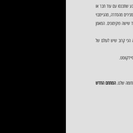
אחד החסרונות המשמעותיים של המשחק, זה שאתם חייבם למצוא מאמני פוקימון בדיוק כמוכם על מנת להתקדם במשחק. ברגע שתכנסו עם עוד חבר או 
חברה, או שתתקלו במאמן פוקימונים כמוכם, העולם המדומה הופך ברגע אחד לזירת קרבות בהשתתפות מאסיבית. בדומה למה שמכירים מהסדרה, מהגיימבוי 
ואפילו ממשחקי הפוקימון בקונסולות האחרות, סגנון הקרבות זהה. הקרבות עצמם הם על פי תור, בהם אפשר להלחם בעזרת עד שישה פוקימונים. המאמן 
התחושה: המשחק מרגיש די בסיסי, אבל הוא בהחלט עורר בנו תחושות נוסטלגיות, וגרם לנו להתפוצץ מצחוק. חוץ מזה, כרגע, זה הכי קרוב שיש לעולם של 
ידקווסט. 
דומה שלנו. 
המתחם החדש 