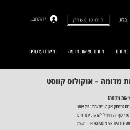
להתחברות
בלוג
הזמינו משחק
 במתחם
מתחם מציאות מדומה
חדשות ועדכונים
ת מדומה – אוקולוס קווסט
יאות מדומה!   
מאז פוקימון גו, אנחנו מחכים בקוצר רוח למשחק פוקימון שבאמת יזרוק אותנו 
לעולם של אש והפוקימונים. עכשיו סוף סוף זה מתחיל להראות יותר ויותר 
מציאותי! כאשר משחק מציאות מדומה POKEMON VR BATTLE – משחק 